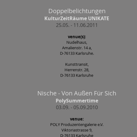
Doppelbelichtungen
KulturZeitRäume UNIKATE
25.05. - 11.06.2011
venue(s):
Nudelhaus,
Amalienstr. 14 a,
D-76133 Karlsruhe.
Kunsttransit,
Herrenstr. 28,
D-76133 Karlsruhe
Nische - Von Außen Für Sich
PolySummertime
03.09. - 05.09.2010
venue:
POLY Produzentengalerie e.V.
Viktoriastrasse 9,
D-76133 Karlsruhe