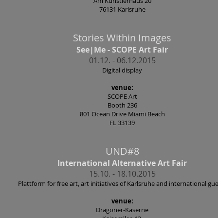
Am Künstlerhaus 20
76131 Karlsruhe
Stories Within Images
See|Me - SCOPE Art Fair
01.12. - 06.12.2015
Digital display
venue:
SCOPE Art
Booth 236
801 Ocean Drive Miami Beach
FL 33139
UND#8
International Alternative Art Fair
15.10. - 18.10.2015
Plattform for free art, art initiatives of Karlsruhe and international gu
venue:
Dragoner-Kaserne