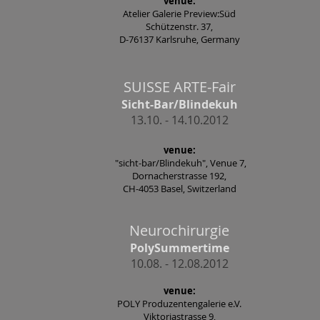
venue:
Atelier Galerie Preview:Süd
Schützenstr. 37,
D-76137 Karlsruhe, Germany
SUISSE ARTE-Fair
Sicht-Bar/Blindekuh
13.10. - 14.10.2012
venue:
"sicht-bar/Blindekuh", Venue 7,
Dornacherstrasse 192,
CH-4053 Basel, Switzerland
Neurochirurgie
PolySummertime
10.08. - 12.08.2012
venue:
POLY Produzentengalerie e.V.
Viktoriastrasse 9,