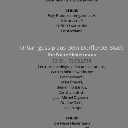
Belarmino Barros/Elena Nelipa
venue:
Poly Produzentengalerie e.V.
Viktoriastr. 9
D-76133 Karlsruhe
Deutschland
Urban gossip aus dem Dörfle/der Stadt
Die Neue Fledermaus
13.05. - 03.06.2016
Lectures, readings, video presentations.
With exhibited works by:
Peter Novack,
Mike Überall,
Belarmino Barros,
Christian Ulrich,
Jean-Michel Dejasmin,
Ondine Dietz,
Elena Nelipa
venue:
Die Neue Fledermaus