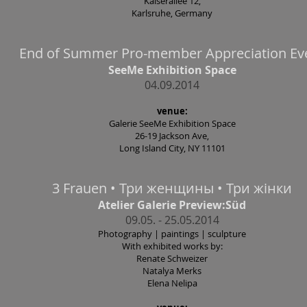
Kaiserallee 12,
Karlsruhe, Germany
End of Summer Pro-member Appreciation Ev
SeeMe Exhibition Space
04.09.2014
venue:
Galerie SeeMe Exhibition Space
26-19 Jackson Ave,
Long Island City, NY 11101
3 Frauen • Три женщины • Три жінки
Atelier Galerie Preview:Süd
09.05. - 25.05.2014
Photography | paintings | sculpture
With exhibited works by:
Renate Schweizer
Natalya Merks
Elena Nelipa