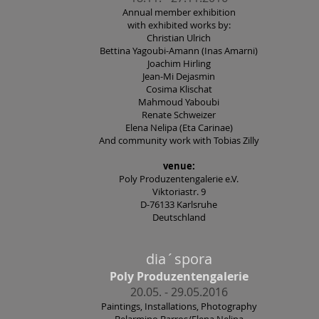
Annual member exhibition
with exhibited works by:
Christian Ulrich
Bettina Yagoubi-Amann (Inas Amarni)
Joachim Hirling
Jean-Mi Dejasmin
Cosima Klischat
Mahmoud Yaboubi
Renate Schweizer
Elena Nelipa (Eta Carinae)
And community work with Tobias Zilly
venue:
Poly Produzentengalerie e.V.
Viktoriastr. 9
D-76133 Karlsruhe
Deutschland
dia´spora
Poly Produzentengalerie
20.05. - 29.05.2016
Paintings, Installations, Photography