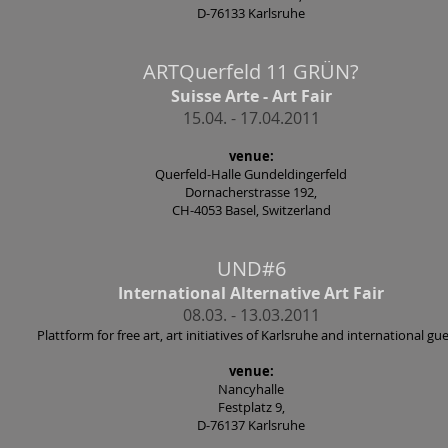
D-76133 Karlsruhe
ARTQuerfeld 11 GRÜN?
Suisse Arte - Art Fair
15.04. - 17.04.2011
venue:
Querfeld-Halle Gundeldingerfeld
Dornacherstrasse 192,
CH-4053 Basel, Switzerland
UND#6
International Alternative Art Fair
08.03. - 13.03.2011
Plattform for free art, art initiatives of Karlsruhe and international gu
venue:
Nancyhalle
Festplatz 9,
D-76137 Karlsruhe