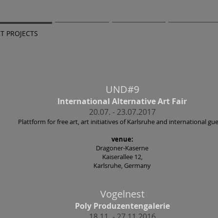
T PROJECTS
PORTRAITS
CONCERTS
PUBLIC EVEN
UND#
9
International Alternative Art Fair
20.07. - 23.07.2017
Plattform for free art, art initiatives of Karlsruhe and international gu
venue:
Dragoner-Kaserne
Kaiserallee 12,
Karlsruhe, Germany
Vogelnest
Poly Produzentengalerie
18.11. - 27.11.2016